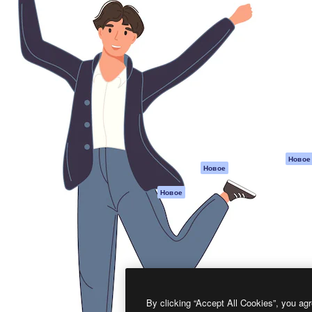
атформа для создания
Spaces
Academy
работ. Более 1 миллиона
ИИ-помощник
Документация п
реди креаторов,
Пакету ИИ
Генератор
гентств и студий.
изображений ИИ
Служба
поддержки
Генератор видео
ИИ
Условия и
положения
Генератор голоса
на основе ИИ
Политика
конфиденциальн
Стоковый контент
Оригиналы
MCP для
Новое
Новое
Claude/ChatGPT
Политика файло
cookie
Агенты
Новое
Центр доверия
API
Партнеры
Мобильное
приложение
Предприятие
Все инструменты
Magnific
By clicking “Accept All Cookies”, you agr