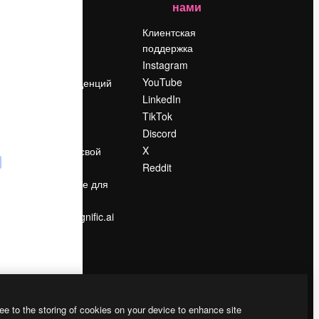
нами
Цены
о
О нас
Клиентская
поддержка
Reviews
Instagram
Вакансии
YouTube
Поиск тенденций
LinkedIn
Блог
TikTok
События
Discord
Slidesgo
ости
X
Продайте свой
контент
Reddit
в
Помещение для
прессы
Ищете magnific.ai
ee to the storing of cookies on your device to enhance site