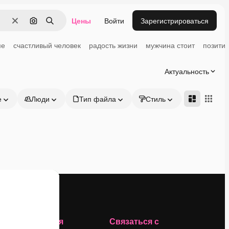
Цены
Войти
Зарегистрироваться
Очистить
Поиск по изображению
Поиск
ме
счастливый человек
радость жизни
мужчина стоит
позити
Актуальность
е
Люди
Тип файла
Стиль
Адвансд
Компания
Связаться с