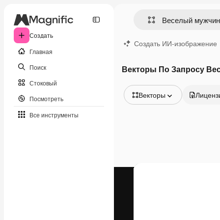
Создать
Создать ИИ-изображение
Главная
Поиск
Векторы По Запросу Ве
Стоковый
Векторы
Лиценз
Посмотреть
Все изображения
Все инструменты
Векторы
Иллюстрации
Фотографии
PSD
Шаблоны
Мокапы
Видео
Видеоролик
Моушн-дизайн
Видеошаблоны
Иконки
3D-модели
Шрифты