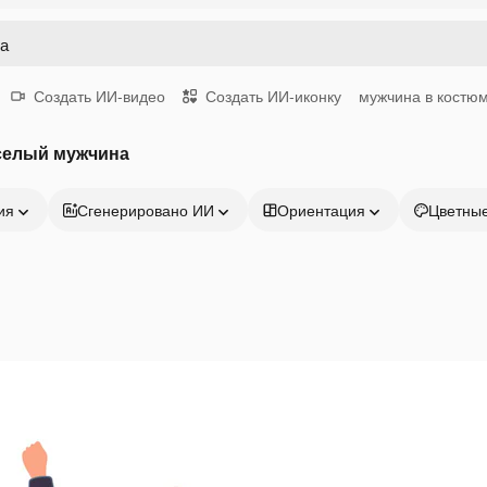
Создать ИИ-видео
Создать ИИ-иконку
мужчина в костю
селый мужчина
ия
Сгенерировано ИИ
Ориентация
Цветны
Продукция
Начать