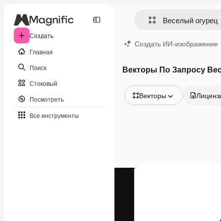
Создать
Создать ИИ-изображение
Главная
Поиск
Векторы По Запросу Ве
Стоковый
Векторы
Лиценз
Посмотреть
Все изображения
Все инструменты
Векторы
Иллюстрации
Фотографии
PSD
Шаблоны
Мокапы
Видео
Видеоролик
Моушн-дизайн
Видеошаблоны
Иконки
3D-модели
Шрифты