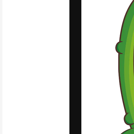
Креативная пл
ваших лучших 
подписчиков с
предприятий, а
Pусский