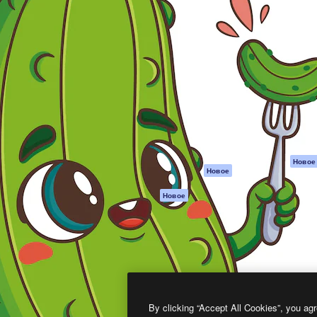
атформа для создания
Spaces
Academy
работ. Более 1 миллиона
ИИ-помощник
Документация п
реди креаторов,
Пакету ИИ
Генератор
гентств и студий.
изображений ИИ
Служба
поддержки
Генератор видео
ИИ
Условия и
положения
Генератор голоса
на основе ИИ
Политика
конфиденциальн
Стоковый контент
Оригиналы
MCP для
Новое
Новое
Claude/ChatGPT
Политика файло
cookie
Агенты
Новое
Центр доверия
API
Партнеры
Мобильное
приложение
Предприятие
Все инструменты
Magnific
By clicking “Accept All Cookies”, you agr