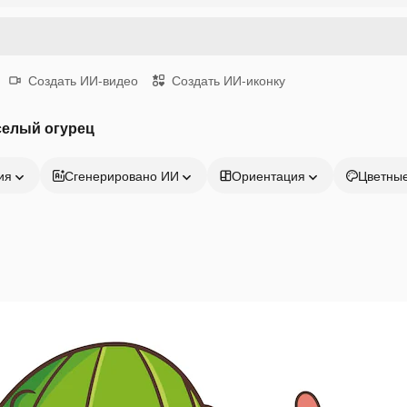
Создать ИИ-видео
Создать ИИ-иконку
селый огурец
ия
Сгенерировано ИИ
Ориентация
Цветны
Продукция
Начать