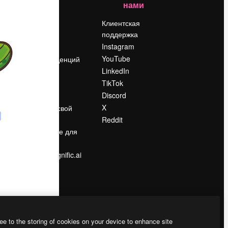
нами
Цены
о
О нас
Клиентская
поддержка
Reviews
Instagram
Вакансии
YouTube
Поиск тенденций
LinkedIn
Блог
TikTok
События
Discord
Slidesgo
ости
X
Продайте свой
контент
Reddit
в
Помещение для
прессы
Ищете magnific.ai
ee to the storing of cookies on your device to enhance site