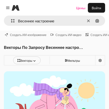
Magnific
Цены
Войти
Close menu
Очистить
Поиск 
Создать ИИ-изображение
Создать ИИ-видео
Создать ИИ-
Векторы По Запросу Весеннее настроение
Векторы
Фильтры