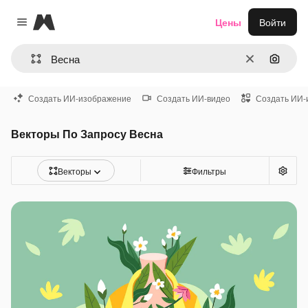
Magnific
Цены
Войти
Close menu
Очистить
Поиск 
Создать ИИ-изображение
Создать ИИ-видео
Создать ИИ-
Векторы По Запросу Весна
Векторы
Фильтры