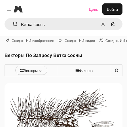
Magnific
Цены
Войти
Close menu
Очистить
Поиск 
Создать ИИ-изображение
Создать ИИ-видео
Создать ИИ-
Векторы По Запросу Ветка сосны
Векторы
Фильтры