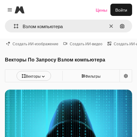
Magnific
Цены
Войти
Close menu
Очистить
Поиск 
Создать ИИ-изображение
Создать ИИ-видео
Создать ИИ-
Векторы По Запросу Взлом компьютера
Векторы
Фильтры