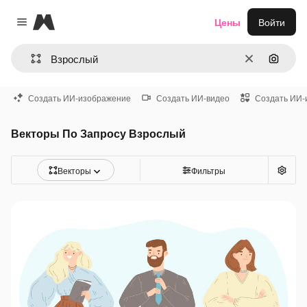
Magnific
Цены
Войти
Close menu
Очистить
Поиск 
Создать ИИ-изображение
Создать ИИ-видео
Создать ИИ-
Векторы По Запросу Взрослый
Векторы
Фильтры