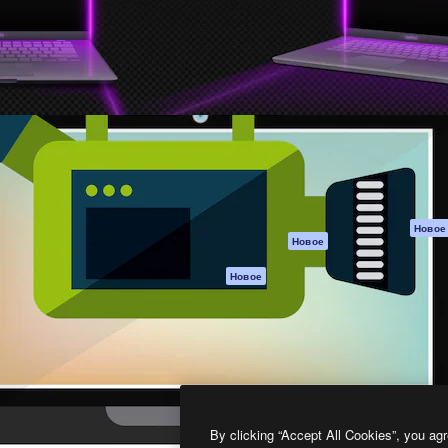
атформа для создания
Spaces
Academy
работ. Более 1 миллиона
ИИ-помощник
Документация п
реди креаторов,
Пакету ИИ
Генератор
гентств и студий.
изображений ИИ
Служба
поддержки
Генератор видео
ИИ
Условия и
положения
Генератор голоса
на основе ИИ
Политика
конфиденциальн
Стоковый контент
Оригиналы
MCP для
Новое
Новое
Claude/ChatGPT
Политика файло
cookie
Агенты
Новое
Центр доверия
API
Партнеры
Мобильное
приложение
Предприятие
Все инструменты
Magnific
By clicking “Accept All Cookies”, you agr