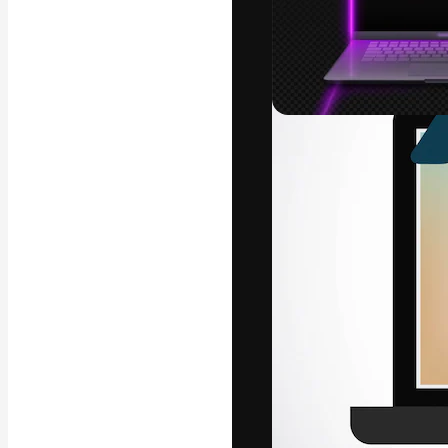
Креативная пл
ваших лучших 
подписчиков с
предприятий, а
Pусский