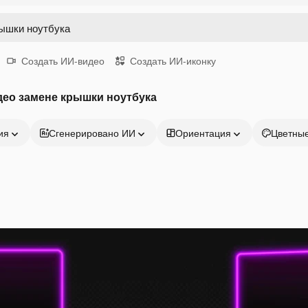
Создать ИИ-видео
Создать ИИ-иконку
део замене крышки ноутбука
ия
Сгенерировано ИИ
Ориентация
Цветны
Продукция
Начать