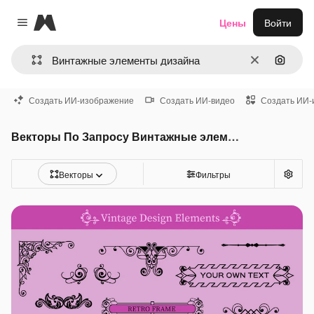
Magnific
Цены
Войти
Close menu
Очистить
Поиск 
Создать ИИ-изображение
Создать ИИ-видео
Создать ИИ-
Векторы По Запросу Винтажные элементы дизайна
Векторы
Фильтры