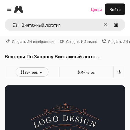
Magnific
Цены
Войти
Close menu
Очистить
Поиск 
Создать ИИ-изображение
Создать ИИ-видео
Создать ИИ-
Векторы По Запросу Винтажный логотип
Векторы
Фильтры