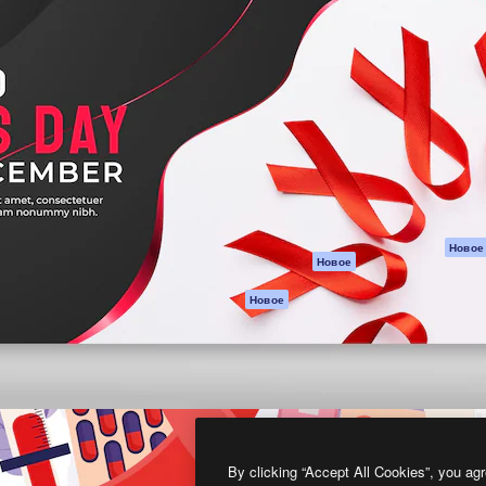
атформа для создания
Spaces
Academy
работ. Более 1 миллиона
ИИ-помощник
Документация п
реди креаторов,
Пакету ИИ
Генератор
гентств и студий.
изображений ИИ
Служба
поддержки
Генератор видео
ИИ
Условия и
положения
Генератор голоса
на основе ИИ
Политика
конфиденциальн
Стоковый контент
Оригиналы
MCP для
Новое
Новое
Claude/ChatGPT
Политика файло
cookie
Агенты
Новое
Центр доверия
API
Партнеры
Мобильное
приложение
Предприятие
Все инструменты
Magnific
By clicking “Accept All Cookies”, you agr