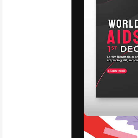
Креативная пл
ваших лучших 
подписчиков с
предприятий, а
Pусский