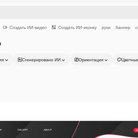
Создать ИИ-видео
Создать ИИ-иконку
руки
баннер
с
ч
ия
Сгенерировано ИИ
Ориентация
Цветны
Продукция
Начать