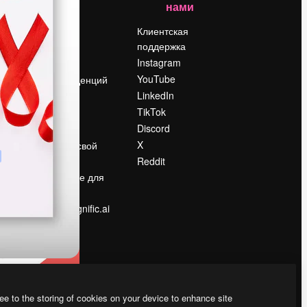
нами
Цены
о
О нас
Клиентская
поддержка
Reviews
Instagram
Вакансии
YouTube
Поиск тенденций
LinkedIn
Блог
TikTok
События
Discord
Slidesgo
ости
X
Продайте свой
контент
Reddit
в
Помещение для
прессы
Ищете magnific.ai
ee to the storing of cookies on your device to enhance site