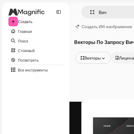
Создать
Создать ИИ-изображение
Главная
Поиск
Векторы По Запросу Ви
Стоковый
Векторы
Лиценз
Посмотреть
Все изображения
Все инструменты
Векторы
Иллюстрации
Фотографии
PSD
Шаблоны
Мокапы
Видео
Видеоролик
Моушн-дизайн
Видеошаблоны
Иконки
3D-модели
Шрифты