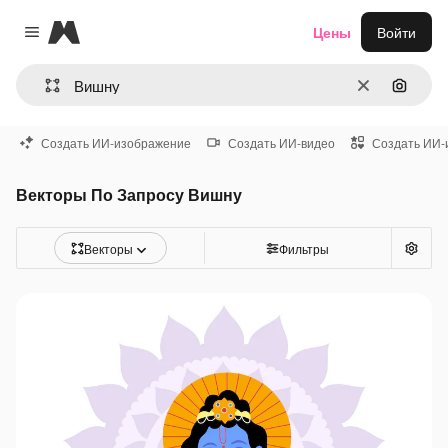
Magnific
Цены
Войти
Close menu
Очистить
Поиск 
Создать ИИ-изображение
Создать ИИ-видео
Создать ИИ-
Векторы По Запросу Вишну
Векторы
Фильтры