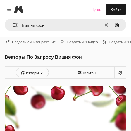
Magnific
Цены
Войти
Close menu
Очистить
Поиск 
Создать ИИ-изображение
Создать ИИ-видео
Создать ИИ-
Векторы По Запросу Вишня фон
Векторы
Фильтры