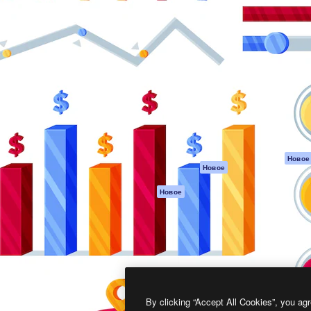
атформа для создания
Spaces
Academy
работ. Более 1 миллиона
ИИ-помощник
Документация п
реди креаторов,
Пакету ИИ
Генератор
гентств и студий.
изображений ИИ
Служба
поддержки
Генератор видео
ИИ
Условия и
положения
Генератор голоса
на основе ИИ
Политика
конфиденциальн
Стоковый контент
Оригиналы
MCP для
Новое
Новое
Claude/ChatGPT
Политика файло
cookie
Агенты
Новое
Центр доверия
API
Партнеры
Мобильное
приложение
Предприятие
Все инструменты
Magnific
By clicking “Accept All Cookies”, you agr