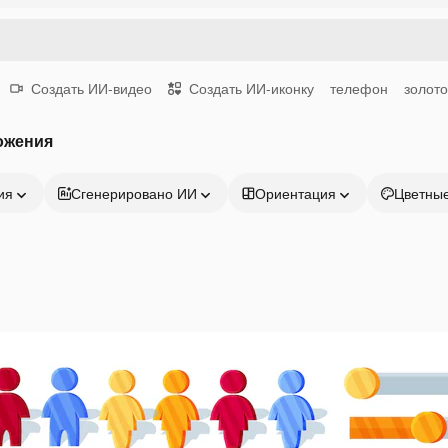
Создать ИИ-видео
Создать ИИ-иконку
телефон
золото
ожения
ия
Сгенерировано ИИ
Ориентация
Цветны
Продукция
Начать