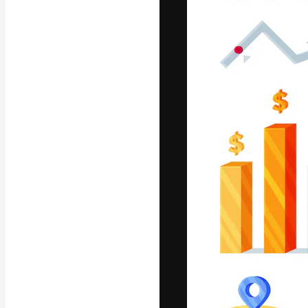
Креативная пл
ваших лучших 
подписчиков с
предприятий, а
Pусский