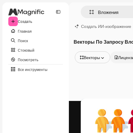
Создать
Создать ИИ-изображение
Главная
Поиск
Векторы По Запросу Вл
Стоковый
Векторы
Лиценз
Посмотреть
Все изображения
Все инструменты
Векторы
Иллюстрации
Фотографии
PSD
Шаблоны
Мокапы
Видео
Видеоролик
Моушн-дизайн
Видеошаблоны
Иконки
3D-модели
Шрифты