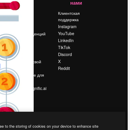
нами
Цены
о
О нас
Клиентская
поддержка
Reviews
Instagram
Вакансии
YouTube
Поиск тенденций
LinkedIn
Блог
TikTok
События
Discord
Slidesgo
ости
X
Продайте свой
контент
Reddit
в
Помещение для
прессы
Ищете magnific.ai
ee to the storing of cookies on your device to enhance site