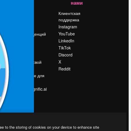
нами
Цены
о
О нас
Клиентская
поддержка
Reviews
Instagram
Вакансии
YouTube
Поиск тенденций
LinkedIn
Блог
TikTok
События
Discord
Slidesgo
ости
X
Продайте свой
контент
Reddit
в
Помещение для
прессы
Ищете magnific.ai
ee to the storing of cookies on your device to enhance site