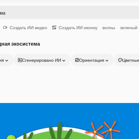
Создать ИИ-видео
Создать ИИ-иконку
волны
зеленый
дная экосистема
ия
Сгенерировано ИИ
Ориентация
Цветны
Продукция
Начать