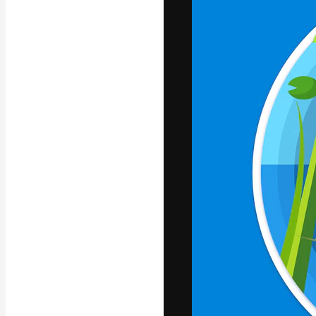
Креативная пл
ваших лучших 
подписчиков с
предприятий, а
Pусский