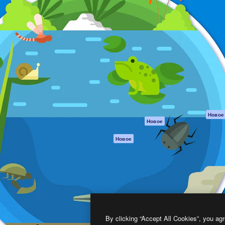
атформа для создания
Spaces
Academy
работ. Более 1 миллиона
ИИ-помощник
Документация п
реди креаторов,
Пакету ИИ
Генератор
гентств и студий.
изображений ИИ
Служба
поддержки
Генератор видео
ИИ
Условия и
положения
Генератор голоса
на основе ИИ
Политика
конфиденциальн
Стоковый контент
Оригиналы
MCP для
Новое
Новое
Claude/ChatGPT
Политика файло
cookie
Агенты
Новое
Центр доверия
API
Партнеры
Мобильное
приложение
Предприятие
Все инструменты
Magnific
By clicking “Accept All Cookies”, you agr