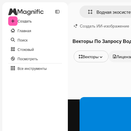
Создать
Создать ИИ-изображение
Главная
Поиск
Векторы По Запросу Во
Стоковый
Векторы
Лиценз
Посмотреть
Все изображения
Все инструменты
Векторы
Иллюстрации
Фотографии
PSD
Шаблоны
Мокапы
Видео
Видеоролик
Моушн-дизайн
Видеошаблоны
Иконки
3D-модели
Шрифты