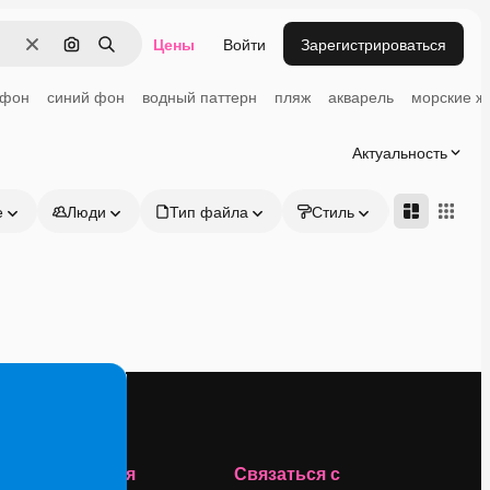
Цены
Войти
Зарегистрироваться
Очистить
Поиск по изображению
Поиск
 фон
синий фон
водный паттерн
пляж
акварель
морские ж
Актуальность
е
Люди
Тип файла
Стиль
Адвансд
Компания
Связаться с