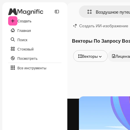
Создать
Создать ИИ-изображение
Главная
Поиск
Векторы По Запросу Во
Стоковый
Векторы
Лиценз
Посмотреть
Все изображения
Все инструменты
Векторы
Иллюстрации
Фотографии
PSD
Шаблоны
Мокапы
Видео
Видеоролик
Моушн-дизайн
Видеошаблоны
Иконки
3D-модели
Шрифты