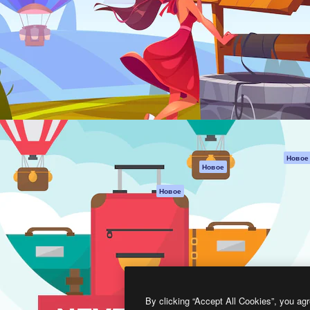
атформа для создания
Spaces
Academy
работ. Более 1 миллиона
ИИ-помощник
Документация п
реди креаторов,
Пакету ИИ
Генератор
гентств и студий.
изображений ИИ
Служба
поддержки
Генератор видео
ИИ
Условия и
положения
Генератор голоса
на основе ИИ
Политика
конфиденциальн
Стоковый контент
Оригиналы
MCP для
Новое
Новое
Claude/ChatGPT
Политика файло
cookie
Агенты
Новое
Центр доверия
API
Партнеры
Мобильное
приложение
Предприятие
Все инструменты
Magnific
By clicking “Accept All Cookies”, you agr