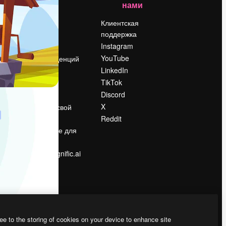
нами
Цены
о
О нас
Клиентская
поддержка
Reviews
Instagram
Вакансии
YouTube
Поиск тенденций
LinkedIn
Блог
TikTok
События
Discord
Slidesgo
ости
X
Продайте свой
контент
Reddit
в
Помещение для
прессы
Ищете magnific.ai
ee to the storing of cookies on your device to enhance site