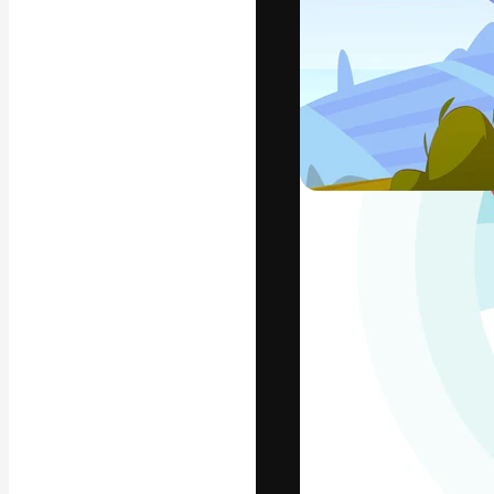
Креативная пл
ваших лучших 
подписчиков с
предприятий, а
Pусский