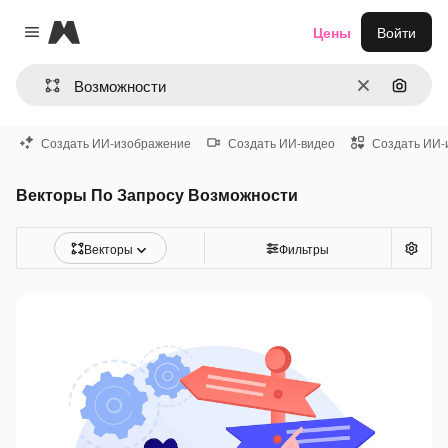
Magnific
Цены
Войти
Close menu
Очистить
Поиск 
Создать ИИ-изображение
Создать ИИ-видео
Создать ИИ-
Векторы По Запросу Возможности
Векторы
Фильтры