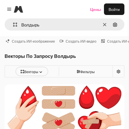
Magnific
Цены
Войти
Close menu
Очистить
Поиск 
Создать ИИ-изображение
Создать ИИ-видео
Создать ИИ-
Векторы По Запросу Волдырь
Векторы
Фильтры