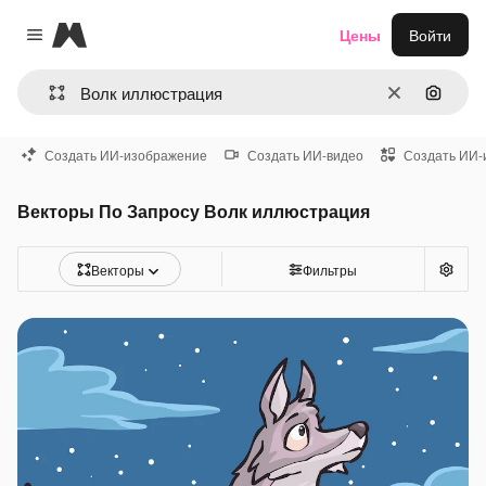
Magnific
Цены
Войти
Close menu
Очистить
Поиск 
Создать ИИ-изображение
Создать ИИ-видео
Создать ИИ-
Векторы По Запросу Волк иллюстрация
Векторы
Фильтры