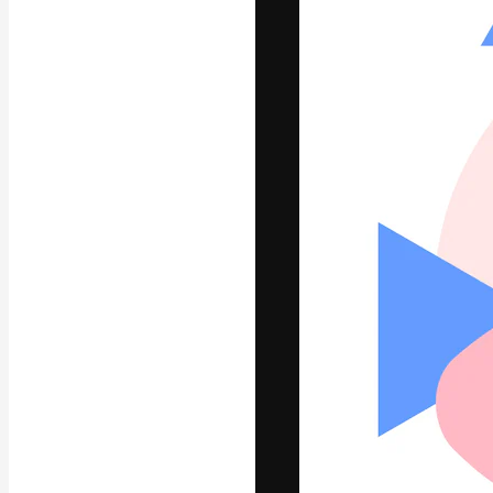
Креативная пл
ваших лучших 
подписчиков с
предприятий, а
Pусский