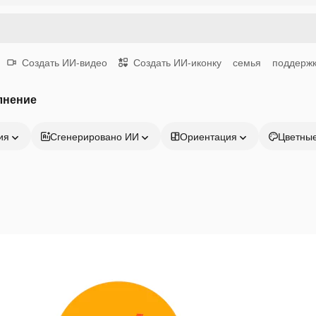
Создать ИИ-видео
Создать ИИ-иконку
семья
поддерж
лнение
ия
Сгенерировано ИИ
Ориентация
Цветны
Продукция
Начать