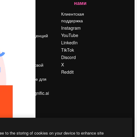
нами
Цены
о
О нас
Клиентская
поддержка
Reviews
Instagram
Вакансии
YouTube
Поиск тенденций
LinkedIn
Блог
TikTok
События
Discord
Slidesgo
ости
X
Продайте свой
контент
Reddit
в
Помещение для
прессы
Ищете magnific.ai
ee to the storing of cookies on your device to enhance site