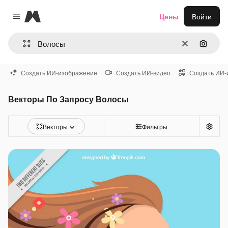
Magnific
Цены
Войти
Close menu
Очистить
Поиск 
Создать ИИ-изображение
Создать ИИ-видео
Создать ИИ-
Векторы По Запросу Волосы
Векторы
Фильтры