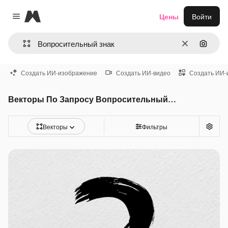
Magnific
Цены
Войти
Close menu
Очистить
Поиск 
Создать ИИ-изображение
Создать ИИ-видео
Создать ИИ-
Векторы По Запросу Вопросительный знак
Векторы
Фильтры