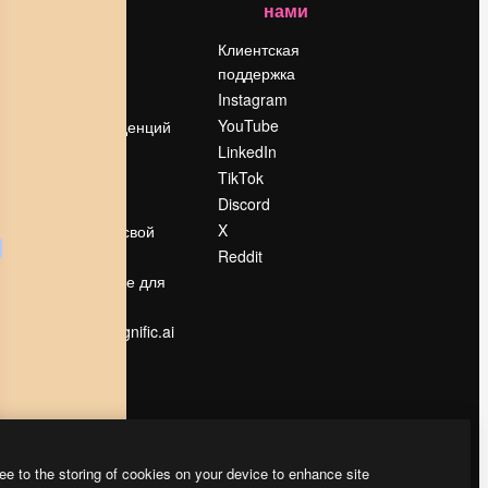
нами
Цены
о
О нас
Клиентская
поддержка
Reviews
Instagram
Вакансии
YouTube
Поиск тенденций
LinkedIn
Блог
TikTok
События
Discord
Slidesgo
ости
X
Продайте свой
контент
Reddit
в
Помещение для
прессы
Ищете magnific.ai
ee to the storing of cookies on your device to enhance site