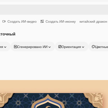
Создать ИИ-видео
Создать ИИ-иконку
китайский дракон
сточный
ия
Сгенерировано ИИ
Ориентация
Цветны
Продукция
Начать