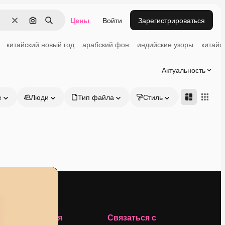
Цены
Войти
Зарегистрироваться
Очистить
Поиск по изображению
Поиск
китайский новый год
арабский фон
индийские узоры
китайс
Актуальность
е
Люди
Тип файла
Стиль
Адвансд
Компания
Связаться с