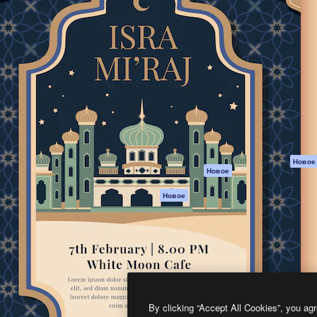
атформа для создания
Spaces
Academy
работ. Более 1 миллиона
ИИ-помощник
Документация п
реди креаторов,
Пакету ИИ
Генератор
гентств и студий.
изображений ИИ
Служба
поддержки
Генератор видео
ИИ
Условия и
положения
Генератор голоса
на основе ИИ
Политика
конфиденциальн
Стоковый контент
Оригиналы
MCP для
Новое
Новое
Claude/ChatGPT
Политика файло
cookie
Агенты
Новое
Центр доверия
API
Партнеры
Мобильное
приложение
Предприятие
Все инструменты
Magnific
By clicking “Accept All Cookies”, you agr