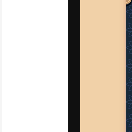
Креативная пл
ваших лучших 
подписчиков с
предприятий, а
Pусский