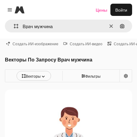
Magnific
Цены
Войти
Close menu
Очистить
Поиск 
Создать ИИ-изображение
Создать ИИ-видео
Создать ИИ-
Векторы По Запросу Врач мужчина
Векторы
Фильтры