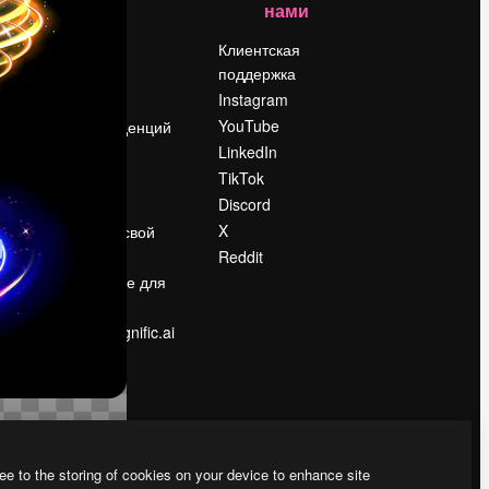
нами
Цены
о
О нас
Клиентская
поддержка
Reviews
Instagram
Вакансии
YouTube
Поиск тенденций
LinkedIn
Блог
TikTok
События
Discord
Slidesgo
ости
X
Продайте свой
контент
Reddit
в
Помещение для
прессы
Ищете magnific.ai
ee to the storing of cookies on your device to enhance site