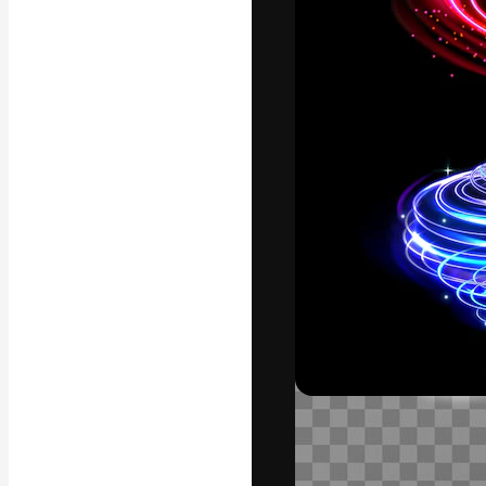
Креативная пл
ваших лучших 
подписчиков с
предприятий, а
Pусский