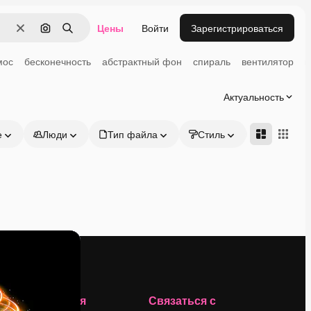
Цены
Войти
Зарегистрироваться
Очистить
Поиск по изображению
Поиск
мос
бесконечность
абстрактный фон
спираль
вентилятор
ш
Актуальность
е
Люди
Тип файла
Стиль
Адвансд
Компания
Связаться с