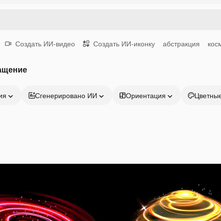
Создать ИИ-видео
Создать ИИ-иконку
абстракция
кос
ащение
ия
Сгенерировано ИИ
Ориентация
Цветны
Продукция
Начать