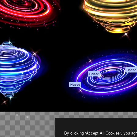
атформа для создания
Spaces
Academy
работ. Более 1 миллиона
ИИ-помощник
Документация п
реди креаторов,
Пакету ИИ
Генератор
гентств и студий.
изображений ИИ
Служба
поддержки
Генератор видео
ИИ
Условия и
положения
Генератор голоса
на основе ИИ
Политика
конфиденциальн
Стоковый контент
Оригиналы
MCP для
Новое
Новое
Claude/ChatGPT
Политика файло
cookie
Агенты
Новое
Центр доверия
API
Партнеры
Мобильное
приложение
Предприятие
Все инструменты
Magnific
By clicking “Accept All Cookies”, you agr