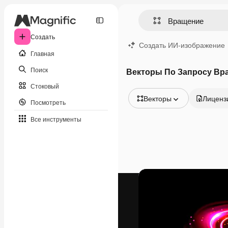
Создать
Создать ИИ-изображение
Главная
Поиск
Векторы По Запросу Вр
Стоковый
Векторы
Лиценз
Посмотреть
Все изображения
Все инструменты
Векторы
Иллюстрации
Фотографии
PSD
Шаблоны
Мокапы
Видео
Видеоролик
Моушн-дизайн
Видеошаблоны
Иконки
3D-модели
Шрифты