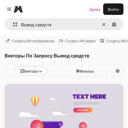
Magnific
Цены
Войти
Close menu
Очистить
Поиск 
Создать ИИ-изображение
Создать ИИ-видео
Создать ИИ-
Векторы По Запросу Вывод средств
Векторы
Фильтры