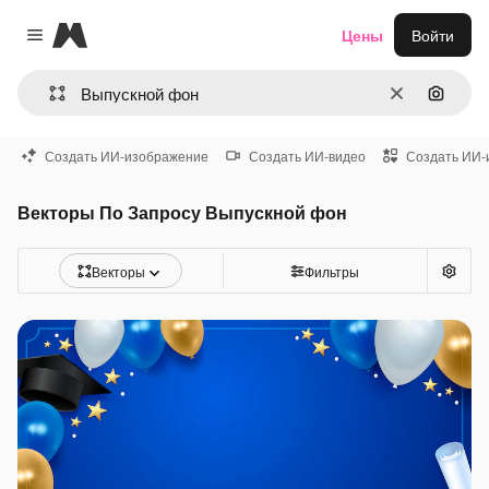
Magnific
Цены
Войти
Close menu
Очистить
Поиск 
Создать ИИ-изображение
Создать ИИ-видео
Создать ИИ-
Векторы По Запросу Выпускной фон
Векторы
Фильтры