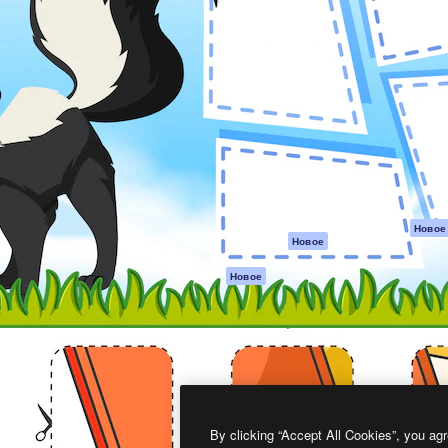
атформа для создания
Spaces
Academy
работ. Более 1 миллиона
ИИ-помощник
Документация п
реди креаторов,
Пакету ИИ
Генератор
гентств и студий.
изображений ИИ
Служба
поддержки
Генератор видео
ИИ
Условия и
положения
Генератор голоса
на основе ИИ
Политика
конфиденциальн
Стоковый контент
Оригиналы
MCP для
Новое
Новое
Claude/ChatGPT
Политика файло
cookie
Агенты
Новое
Центр доверия
API
Партнеры
Мобильное
приложение
Предприятие
Все инструменты
Magnific
By clicking “Accept All Cookies”, you agr