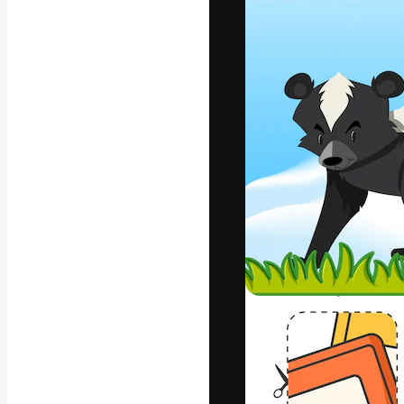
Креативная пл
ваших лучших 
подписчиков с
предприятий, а
Pусский