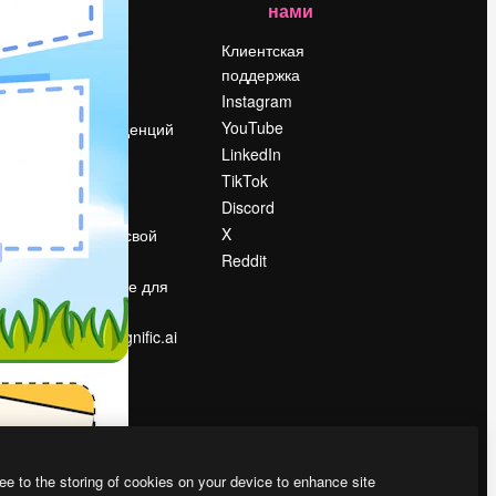
нами
Цены
о
О нас
Клиентская
поддержка
Reviews
Instagram
Вакансии
YouTube
Поиск тенденций
LinkedIn
Блог
TikTok
События
Discord
Slidesgo
ости
X
Продайте свой
контент
Reddit
в
Помещение для
прессы
Ищете magnific.ai
ee to the storing of cookies on your device to enhance site