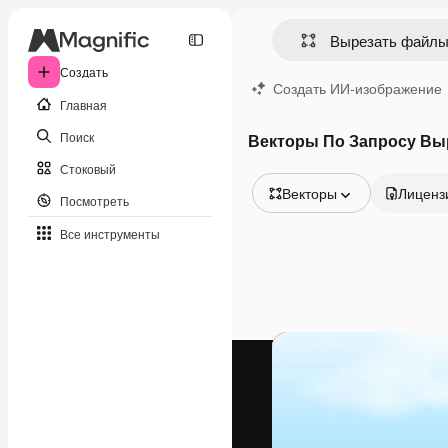
Создать
Создать ИИ-изображение
Главная
Поиск
Векторы По Запросу Вы
Стоковый
Векторы
Лиценз
Посмотреть
Все изображения
Все инструменты
Векторы
Иллюстрации
Фотографии
PSD
Шаблоны
Мокапы
Видео
Видеоролик
Моушн-дизайн
Видеошаблоны
Иконки
3D-модели
Шрифты