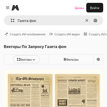
Magnific
Цены
Войти
Close menu
Очистить
Поиск 
Создать ИИ-изображение
Создать ИИ-видео
Создать ИИ-
Векторы По Запросу Газета фон
Векторы
Фильтры