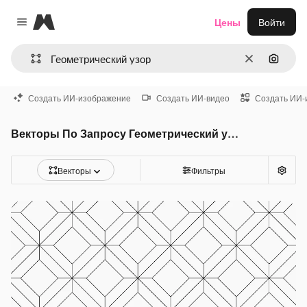
Magnific
Цены
Войти
Close menu
Очистить
Поиск 
Создать ИИ-изображение
Создать ИИ-видео
Создать ИИ-
Векторы По Запросу Геометрический узор
Векторы
Фильтры