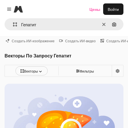
Magnific
Цены
Войти
Close menu
Очистить
Поиск 
Создать ИИ-изображение
Создать ИИ-видео
Создать ИИ-
Векторы По Запросу Гепатит
Векторы
Фильтры