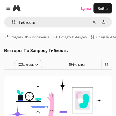
Magnific
Цены
Войти
Close menu
Очистить
Поиск 
Создать ИИ-изображение
Создать ИИ-видео
Создать ИИ-
Векторы По Запросу Гибкость
Векторы
Фильтры