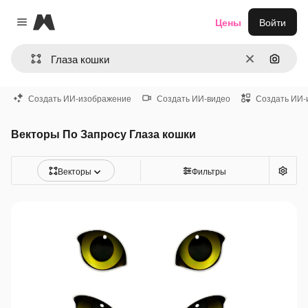
Magnific
Цены
Войти
Close menu
Очистить
Поиск 
Создать ИИ-изображение
Создать ИИ-видео
Создать ИИ-
Векторы По Запросу Глаза кошки
Векторы
Фильтры