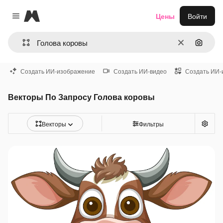
Magnific
Цены
Войти
Close menu
Очистить
Поиск 
Создать ИИ-изображение
Создать ИИ-видео
Создать ИИ-
Векторы По Запросу Голова коровы
Векторы
Фильтры