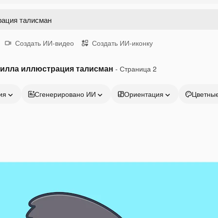
Создать ИИ-видео
Создать ИИ-иконку
рилла иллюстрация талисман
- Страница 2
ия
Сгенерировано ИИ
Ориентация
Цветны
Продукция
Начать