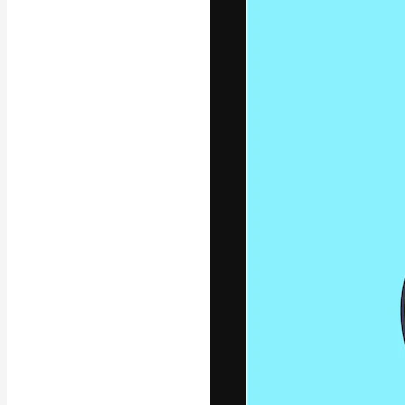
Креативная пл
ваших лучших 
подписчиков с
предприятий, а
Pусский