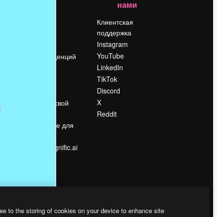
нами
Цены
о
О нас
Клиентская
поддержка
Reviews
Instagram
Вакансии
YouTube
Поиск тенденций
LinkedIn
Блог
TikTok
События
Discord
Slidesgo
ости
X
Продайте свой
контент
Reddit
в
Помещение для
прессы
Ищете magnific.ai
ee to the storing of cookies on your device to enhance site