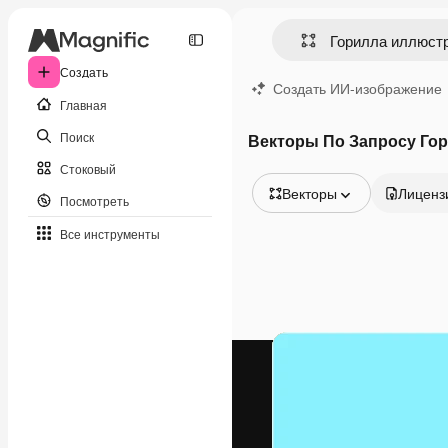
Создать
Создать ИИ-изображение
Главная
Поиск
Векторы По Запросу Го
Стоковый
Векторы
Лиценз
Посмотреть
Все изображения
Все инструменты
Векторы
Иллюстрации
Фотографии
PSD
Шаблоны
Мокапы
Видео
Видеоролик
Моушн-дизайн
Видеошаблоны
Иконки
3D-модели
Шрифты