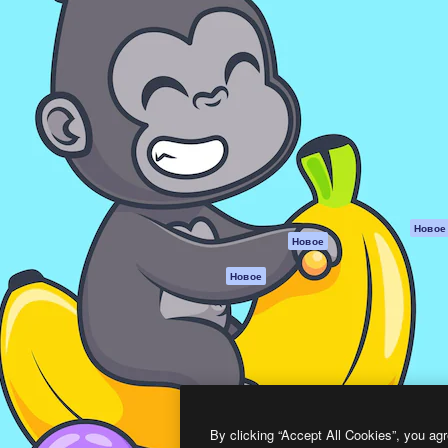
атформа для создания
Spaces
Academy
работ. Более 1 миллиона
ИИ-помощник
Документация п
реди креаторов,
Пакету ИИ
Генератор
гентств и студий.
изображений ИИ
Служба
поддержки
Генератор видео
ИИ
Условия и
положения
Генератор голоса
на основе ИИ
Политика
конфиденциальн
Стоковый контент
Оригиналы
MCP для
Новое
Новое
Claude/ChatGPT
Политика файло
cookie
Агенты
Новое
Центр доверия
API
Партнеры
Мобильное
приложение
Предприятие
Все инструменты
Magnific
By clicking “Accept All Cookies”, you agr