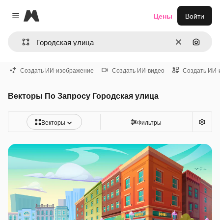
Magnific
Цены
Войти
Close menu
Очистить
Поиск 
Создать ИИ-изображение
Создать ИИ-видео
Создать ИИ-
Векторы По Запросу Городская улица
Векторы
Фильтры