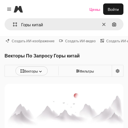
Magnific
Цены
Войти
Close menu
Очистить
Поиск 
Создать ИИ-изображение
Создать ИИ-видео
Создать ИИ-
Векторы По Запросу Горы китай
Векторы
Фильтры