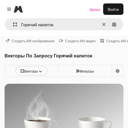
Magnific
Цены
Войти
Close menu
Очистить
Поиск 
Создать ИИ-изображение
Создать ИИ-видео
Создать ИИ-
Векторы По Запросу Горячий напиток
Векторы
Фильтры