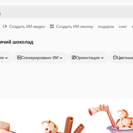
Создать ИИ-видео
Создать ИИ-иконку
подарок
снег
рячий шоколад
ия
Сгенерировано ИИ
Ориентация
Цветны
Продукция
Начать