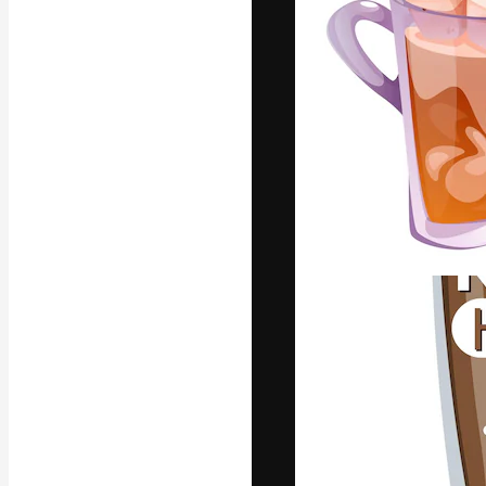
Креативная пл
ваших лучших 
подписчиков с
предприятий, а
Pусский