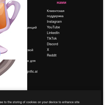
нами
Цены
о
О нас
Клиентская
поддержка
Reviews
Instagram
Вакансии
YouTube
Поиск тенденций
LinkedIn
Блог
TikTok
События
Discord
Slidesgo
ости
X
Продайте свой
контент
Reddit
в
Помещение для
прессы
Ищете magnific.ai
ee to the storing of cookies on your device to enhance site