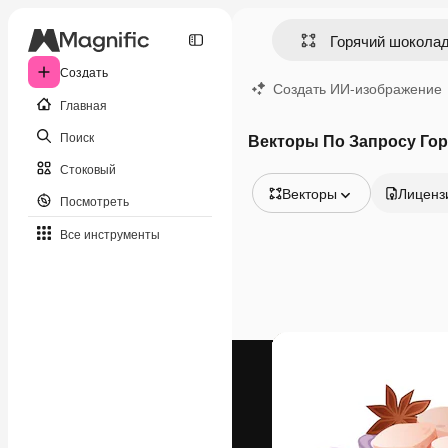
Создать
Создать ИИ-изображение
Главная
Поиск
Векторы По Запросу Го
Стоковый
Векторы
Лиценз
Посмотреть
Все изображения
Все инструменты
Векторы
Иллюстрации
Фотографии
PSD
Шаблоны
Мокапы
Видео
Видеоролик
Моушн-дизайн
Видеошаблоны
Иконки
3D-модели
Шрифты