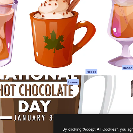
атформа для создания
Spaces
Academy
работ. Более 1 миллиона
ИИ-помощник
Документация п
реди креаторов,
Пакету ИИ
Генератор
гентств и студий.
изображений ИИ
Служба
поддержки
Генератор видео
ИИ
Условия и
положения
Генератор голоса
на основе ИИ
Политика
конфиденциальн
Стоковый контент
Оригиналы
MCP для
Новое
Новое
Claude/ChatGPT
Политика файло
cookie
Агенты
Новое
Центр доверия
API
Партнеры
Мобильное
приложение
Предприятие
Все инструменты
Magnific
By clicking “Accept All Cookies”, you agr