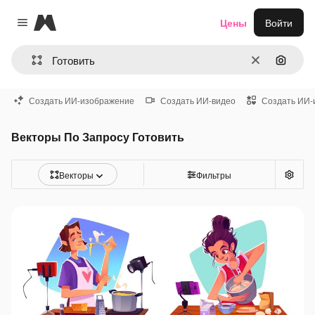
Magnific
Цены
Войти
Close menu
Очистить
Поиск 
Создать ИИ-изображение
Создать ИИ-видео
Создать ИИ-
Векторы По Запросу Готовить
Векторы
Фильтры