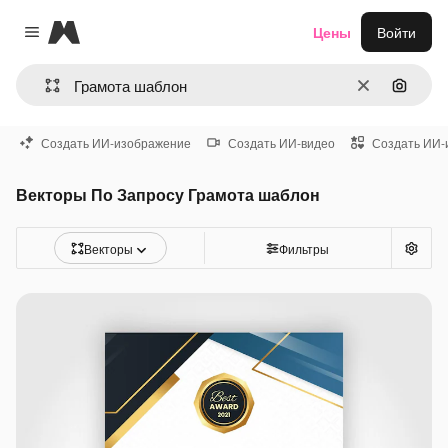
Magnific
Цены
Войти
Close menu
Очистить
Поиск 
Создать ИИ-изображение
Создать ИИ-видео
Создать ИИ-
Векторы По Запросу Грамота шаблон
Векторы
Фильтры