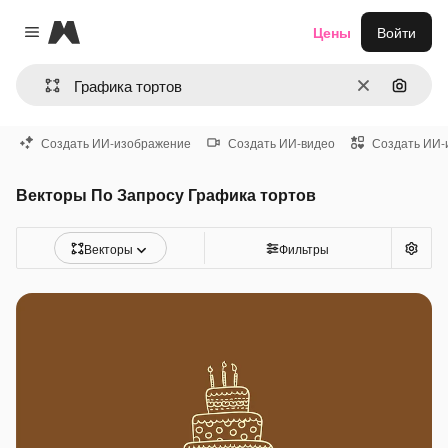
Magnific
Цены
Войти
Close menu
Очистить
Поиск 
Создать ИИ-изображение
Создать ИИ-видео
Создать ИИ-
Векторы По Запросу Графика тортов
Векторы
Фильтры