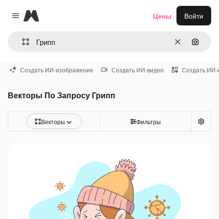
Magnific
Цены
Войти
Close menu
Очистить
Поиск 
Создать ИИ-изображение
Создать ИИ-видео
Создать ИИ-
Векторы По Запросу Грипп
Векторы
Фильтры