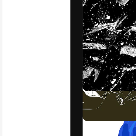
Креативная пл
ваших лучших 
подписчиков с
предприятий, а
Pусский