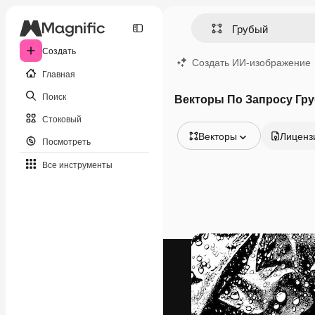
Создать
Создать ИИ-изображение
Главная
Поиск
Векторы По Запросу Гр
Стоковый
Векторы
Лиценз
Посмотреть
Все изображения
Все инструменты
Векторы
Иллюстрации
Фотографии
PSD
Шаблоны
Мокапы
Видео
Видеоролик
Моушн-дизайн
Видеошаблоны
Иконки
3D-модели
Шрифты