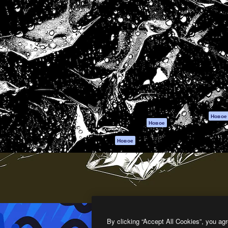
атформа для создания
Spaces
Academy
работ. Более 1 миллиона
ИИ-помощник
Документация п
реди креаторов,
Пакету ИИ
Генератор
гентств и студий.
изображений ИИ
Служба
поддержки
Генератор видео
ИИ
Условия и
положения
Генератор голоса
на основе ИИ
Политика
конфиденциальн
Стоковый контент
Оригиналы
MCP для
Новое
Новое
Claude/ChatGPT
Политика файло
cookie
Агенты
Новое
Центр доверия
API
Партнеры
Мобильное
приложение
Предприятие
Все инструменты
Magnific
By clicking “Accept All Cookies”, you agr