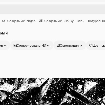
Создать ИИ-видео
Создать ИИ-иконку
злой
натуральн
убый
ия
Сгенерировано ИИ
Ориентация
Цветны
Продукция
Начать