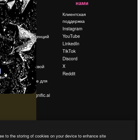
нами
Цены
о
О нас
Клиентская
поддержка
Reviews
Instagram
Вакансии
YouTube
Поиск тенденций
LinkedIn
Блог
TikTok
События
Discord
Slidesgo
ости
X
Продайте свой
контент
Reddit
в
Помещение для
прессы
Ищете magnific.ai
ee to the storing of cookies on your device to enhance site