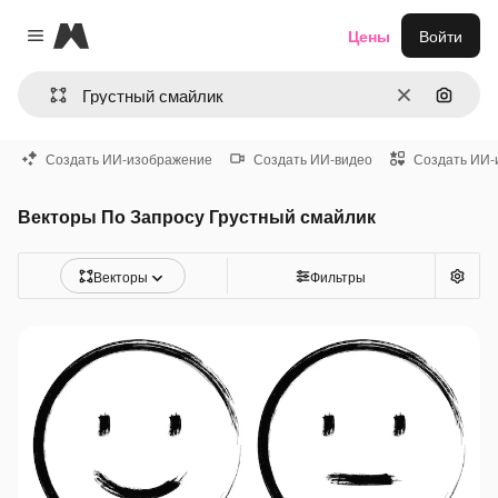
Magnific
Цены
Войти
Close menu
Очистить
Поиск 
Создать ИИ-изображение
Создать ИИ-видео
Создать ИИ-
Векторы По Запросу Грустный смайлик
Векторы
Фильтры