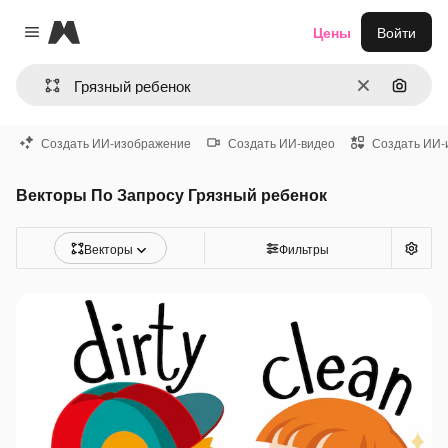
Magnific
Цены
Войти
Close menu
Очистить
Поиск 
Создать ИИ-изображение
Создать ИИ-видео
Создать ИИ-
Векторы По Запросу Грязный ребенок
Векторы
Фильтры