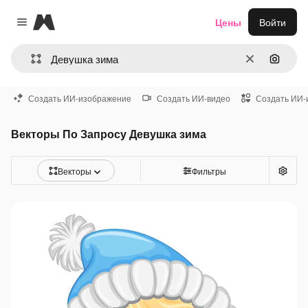
Magnific
Цены
Войти
Close menu
Очистить
Поиск 
Создать ИИ-изображение
Создать ИИ-видео
Создать ИИ-
Векторы По Запросу Девушка зима
Векторы
Фильтры