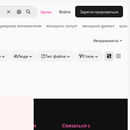
Цены
Войти
Зарегистрироваться
Очистить
Поиск по изображению
Поиск
девушка минимализм
женщина силуэт
женщина думает
крас
Актуальность
е
Люди
Тип файла
Стиль
Адвансд
Компания
Связаться с