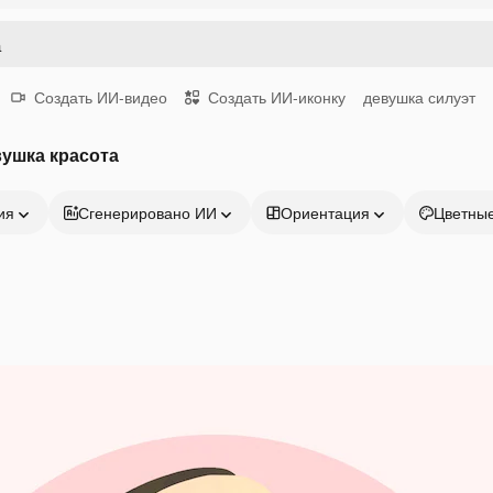
Создать ИИ-видео
Создать ИИ-иконку
девушка силуэт
ушка красота
ия
Сгенерировано ИИ
Ориентация
Цветны
Продукция
Начать