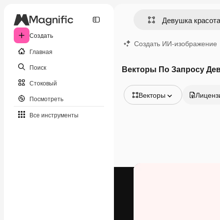
Создать
Создать ИИ-изображение
Главная
Поиск
Векторы По Запросу Дев
Стоковый
Векторы
Лиценз
Посмотреть
Все изображения
Все инструменты
Векторы
Иллюстрации
Фотографии
PSD
Шаблоны
Мокапы
Видео
Видеоролик
Моушн-дизайн
Видеошаблоны
Иконки
3D-модели
Шрифты