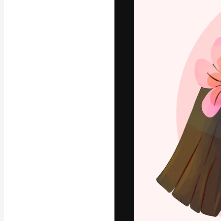
Креативная пл
ваших лучших 
подписчиков с
предприятий, а
Pусский