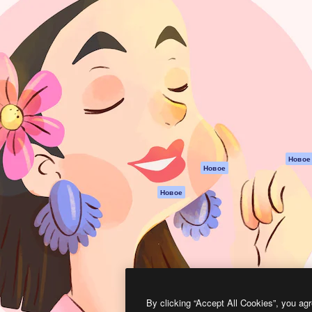
атформа для создания
Spaces
Academy
работ. Более 1 миллиона
ИИ-помощник
Документация п
реди креаторов,
Пакету ИИ
Генератор
гентств и студий.
изображений ИИ
Служба
поддержки
Генератор видео
ИИ
Условия и
положения
Генератор голоса
на основе ИИ
Политика
конфиденциальн
Стоковый контент
Оригиналы
MCP для
Новое
Новое
Claude/ChatGPT
Политика файло
cookie
Агенты
Новое
Центр доверия
API
Партнеры
Мобильное
приложение
Предприятие
Все инструменты
Magnific
By clicking “Accept All Cookies”, you agr