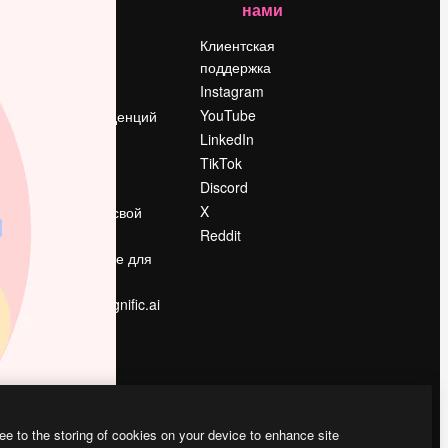
нами
Цены
о
О нас
Клиентская
поддержка
Reviews
Instagram
Вакансии
YouTube
Поиск тенденций
LinkedIn
Блог
TikTok
События
Discord
Slidesgo
ости
X
Продайте свой
контент
Reddit
в
Помещение для
прессы
Ищете magnific.ai
ee to the storing of cookies on your device to enhance site