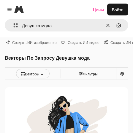
Magnific
Цены
Войти
Close menu
Очистить
Поиск 
Создать ИИ-изображение
Создать ИИ-видео
Создать ИИ-
Векторы По Запросу Девушка мода
Векторы
Фильтры