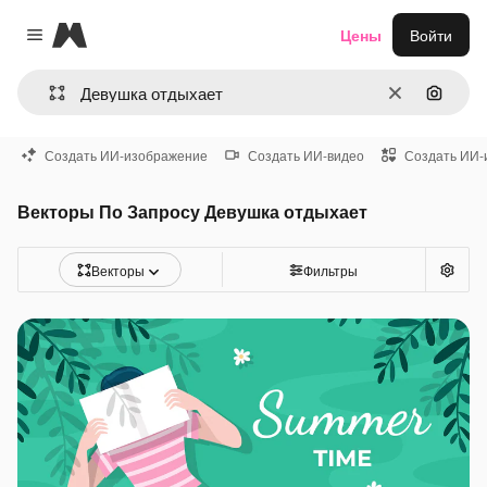
Magnific
Цены
Войти
Close menu
Очистить
Поиск 
Создать ИИ-изображение
Создать ИИ-видео
Создать ИИ-
Векторы По Запросу Девушка отдыхает
Векторы
Фильтры